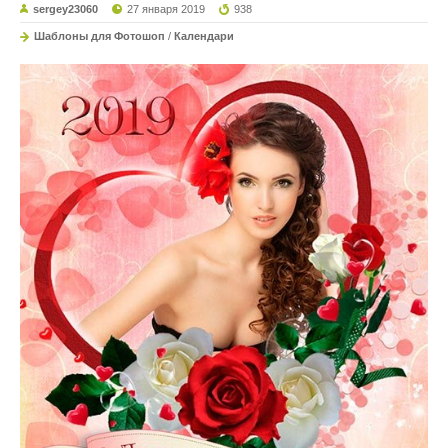
sergey23060
27 января 2019
938
Шаблоны для Фотошоп
/
Календари