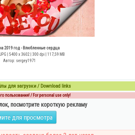
на 2019 год - Влюбленные сердца
PG | 5400 x 3602 | 300 dpi | 117,59 MB
Автор: sergey1971
ы для загрузки / Download links
о пользования! / For personal use only!
лок, посмотрите короткую рекламу
ите для просмотра