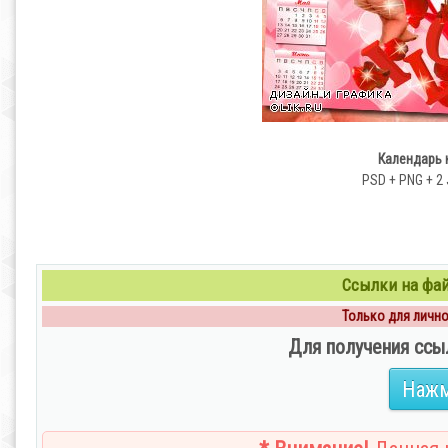
Календарь 
PSD + PNG + 2 J
Ссылки на файл
Только для личног
Для получения ссы
Нажм