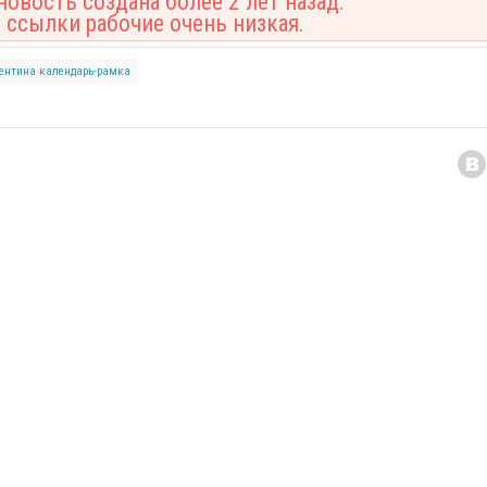
овость создана более 2 лет назад.
 ссылки рабочие очень низкая.
лентина
календарь-рамка