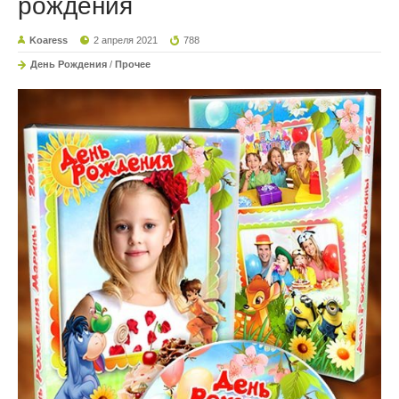
рождения
Koaress
2 апреля 2021
788
День Рождения
/
Прочее