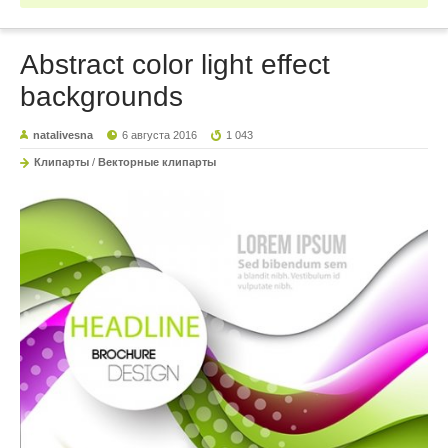
Abstract color light effect
backgrounds
natalivesna
6 августа 2016
1 043
Клипарты
/
Векторные клипарты