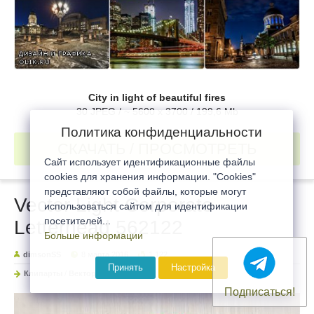
City in light of beautiful fires
30 JPEG / ~ 5600 x 3700 / 199,6 Mb
Политика конфиденциальности
СКАЧАТЬ / ПРОСМОТРЕТЬ
Сайт использует идентификационные файлы
cookies для хранения информации. "Cookies"
представляют собой файлы, которые могут
Vector Light Corporate
использоваться сайтом для идентификации
посетителей...
Letterhead 562122
Больше информации
dimsonSS
8 марта 2016
1 122
Принять
Настройка
Клипарты
/
Векторные клипарты
Подписаться!