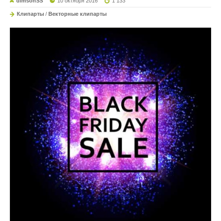
dimsonSS
10 октября 2016
1 133
Клипарты
/
Векторные клипарты