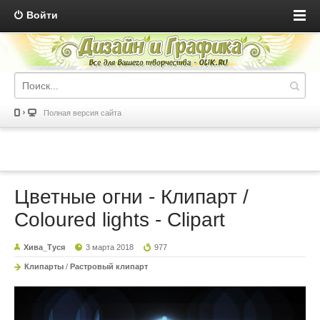
Войти
Полная версия сайта
Цветные огни - Клипарт /
Coloured lights - Clipart
Хива_Туся
3 марта 2018
977
Клипарты
/
Растровый клипарт