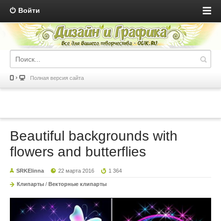
Войти
Полная версия сайта
Beautiful backgrounds with
flowers and butterflies
SRKElinna
22 марта 2016
1 364
Клипарты
/
Векторные клипарты