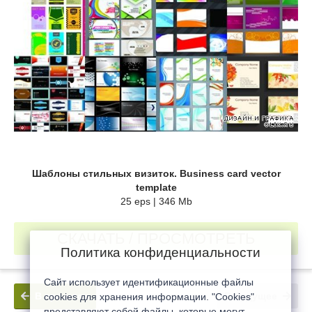
Шаблоны стильных визиток. Business card vector
template
25 eps | 346 Mb
СКАЧАТЬ / ПРОСМОТРЕТЬ
Политика конфиденциальности
Сайт использует идентификационные файлы
В прошлое
В будущее
cookies для хранения информации. "Cookies"
представляют собой файлы, которые могут