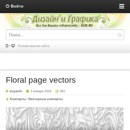
Войти
Полная версия сайта
Floral page vectors
buyanih
3 января 2016
993
Клипарты
/
Векторные клипарты