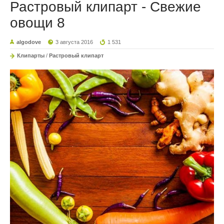
Растровый клипарт - Свежие
овощи 8
algodove
3 августа 2016
1 531
Клипарты
/
Растровый клипарт