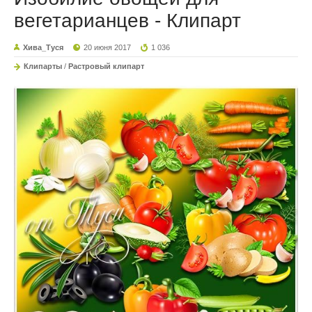
вегетарианцев - Клипарт
Хива_Туся
20 июня 2017
1 036
Клипарты
/
Растровый клипарт