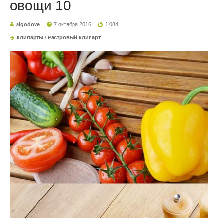
овощи 10
algodove
7 октября 2016
1 084
Клипарты
/
Растровый клипарт