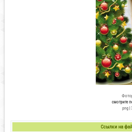
Фотор
смотрите п
png |
Ссылки на файл