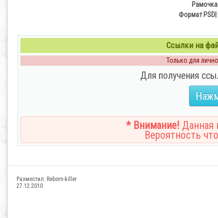
Рамочка 
Формат PSD| 
Ссылки на файл
Только для личног
Для получения ссы
Нажм
* Внимание!
Данная н
Вероятность что
Разместил:
Reborn-killer
27.12.2010