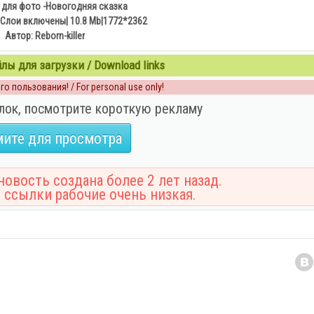
для фото -Новогодняя сказка
Слои включены| 10.8 Mb|1772*2362
Автор: Reborn-killer
ы для загрузки / Download links
о пользования! / For personal use only!
лок, посмотрите короткую рекламу
ите для просмотра
овость создана более 2 лет назад.
 ссылки рабочие очень низкая.