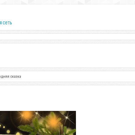
я сеть
одняя сказка