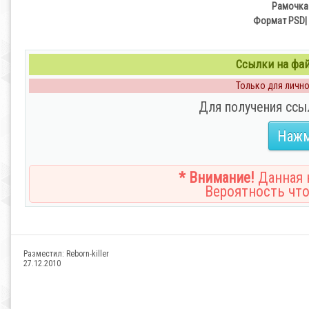
Рамочка 
Формат PSD| 
Ссылки на файл
Только для личног
Для получения ссы
Нажм
* Внимание!
Данная н
Вероятность что
Разместил:
Reborn-killer
27.12.2010