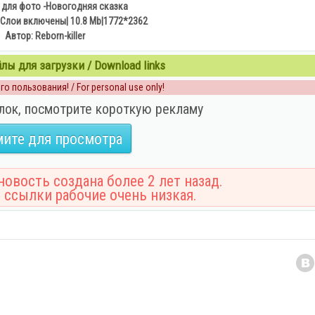
для фото -Новогодняя сказка
Слои включены| 10.8 Mb|1772*2362
Автор: Reborn-killer
ы для загрузки / Download links
о пользования! / For personal use only!
лок, посмотрите короткую рекламу
ите для просмотра
овость создана более 2 лет назад.
 ссылки рабочие очень низкая.