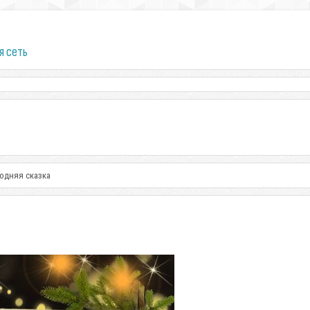
я сеть
годняя сказка