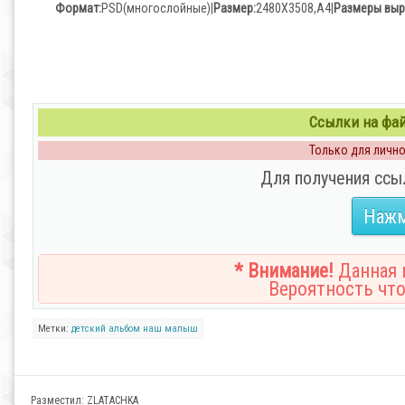
Формат:
PSD(многослойные)|
Размер:
2480Х3508,А4|
Размеры выр
Ссылки на файл
Только для личног
Для получения ссы
Нажм
* Внимание!
Данная н
Вероятность что
Метки:
детский
альбом
наш
малыш
Разместил:
ZLATACHKA