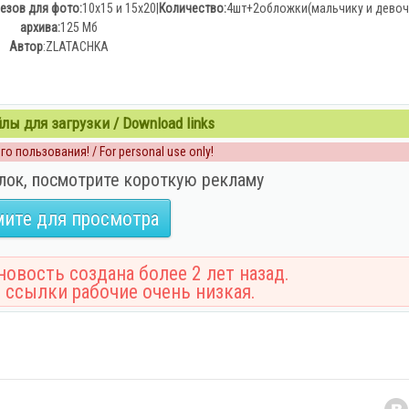
езов для фото:
10х15 и 15х20|
Количество:
4шт+2обложки(мальчику и девочк
архива:
125 Мб
Автор
:ZLATACHKA
ы для загрузки / Download links
о пользования! / For personal use only!
лок, посмотрите короткую рекламу
ите для просмотра
овость создана более 2 лет назад.
 ссылки рабочие очень низкая.