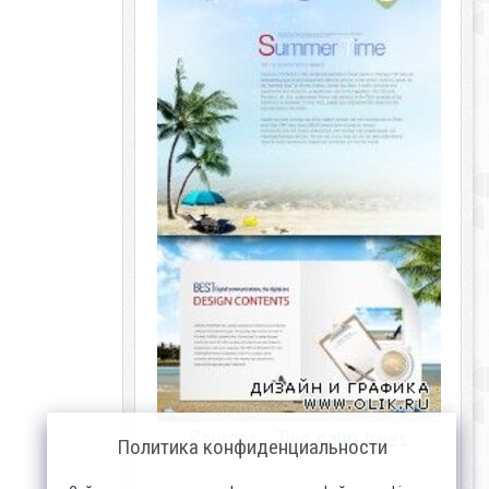
Sources - Two palm trees
Политика конфиденциальности