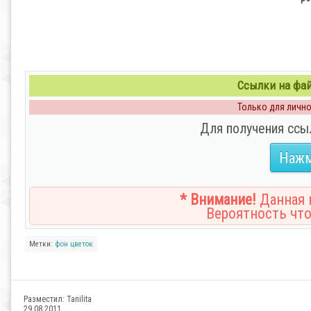
Ссылки на файл
Только для личног
Для получения ссы
Нажм
* Внимание!
Данная н
Вероятность что
Метки:
фон
цветок
Разместил:
Tanilita
29.08.2011