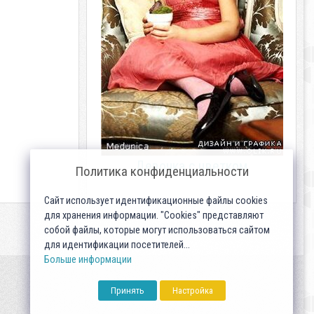
Девочка с цветком
Политика конфиденциальности
Сайт использует идентификационные файлы cookies
для хранения информации. "Cookies" представляют
собой файлы, которые могут использоваться сайтом
для идентификации посетителей...
Больше информации
Принять
Настройка