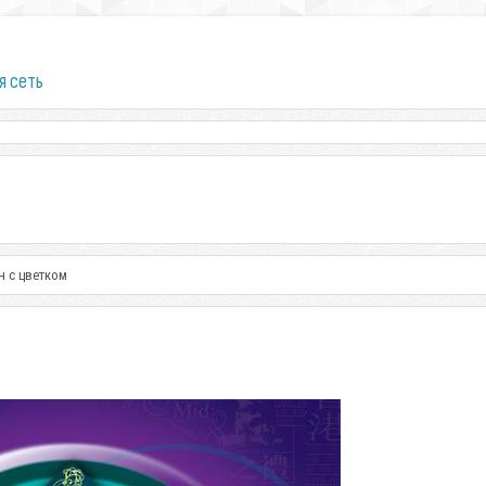
я сеть
 с цветком