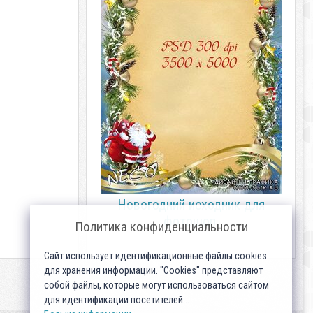
Новогодний исходник для
фотошоп.
Политика конфиденциальности
Сайт использует идентификационные файлы cookies
для хранения информации. "Cookies" представляют
собой файлы, которые могут использоваться сайтом
для идентификации посетителей...