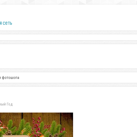
я сеть
я фотошопа
вый Год