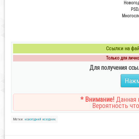
Новогод
PSD
Многосло
Ссылки на файл
Только для личног
Для получения ссы
Нажм
* Внимание!
Данная н
Вероятность что
Метки:
новогодний
исходник