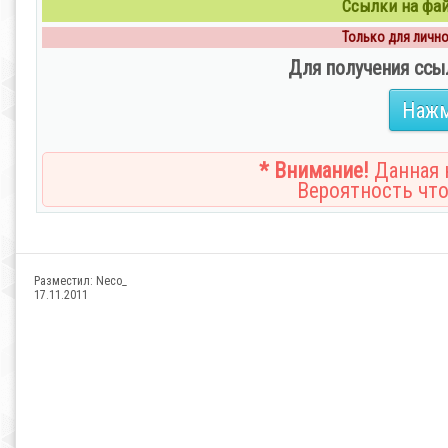
Ссылки на файл
Только для личног
Для получения ссы
Нажм
* Внимание!
Данная н
Вероятность что
Разместил:
Neco_
17.11.2011