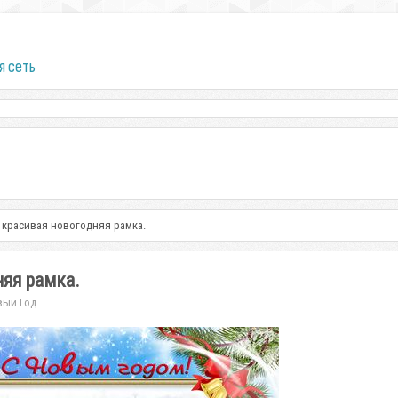
я сеть
, красивая новогодняя рамка.
няя рамка.
вый Год