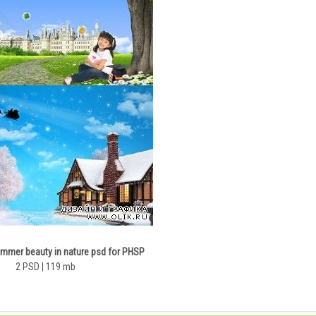
ummer beauty in nature psd for PHSP
2 PSD | 119 mb