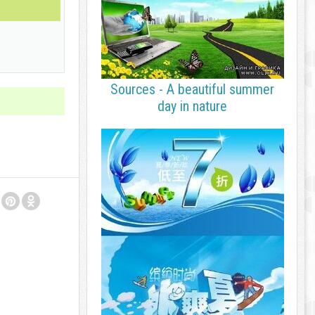
Sources - A beautiful summer
day in nature