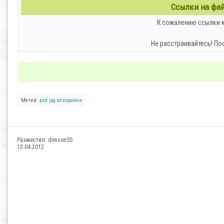
Ссылки на файл
К сожалению ссылки к
Не расстраивайтесь! По
Метки:
psd
jpg
исходники
Разместил:
dimsonSS
13.04.2012