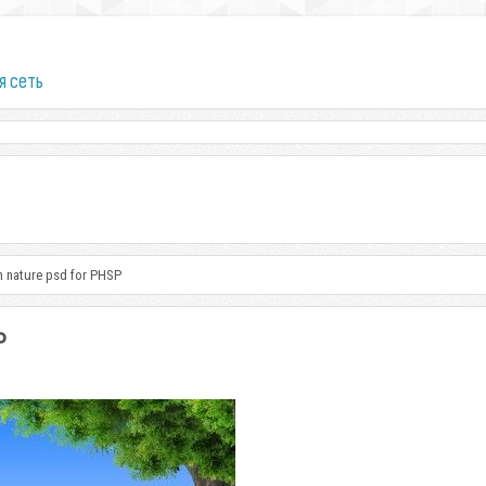
я сеть
n nature psd for PHSP
P