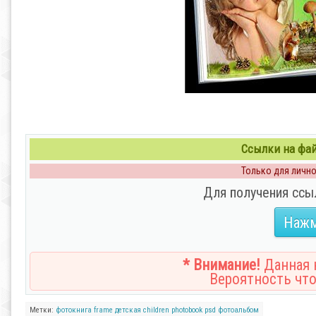
Ссылки на файл
Только для личног
Для получения ссы
Нажм
* Внимание!
Данная н
Вероятность что
Метки:
фотокнига
frame
детская
children
photobook
psd
фотоальбом