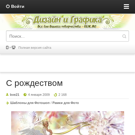
Войти
Полная версия сайта
C рождеством
bve21
4 января 2009
2 168
Шаблоны для Фотошоп
/
Рамки для Фото