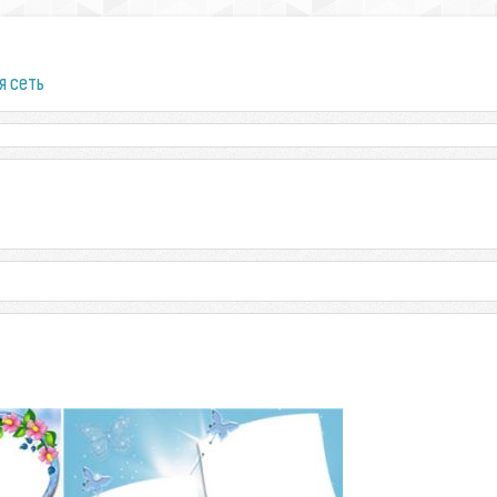
я сеть