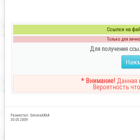
Ссылки на файл
Только для личног
Для получения ссы
Нажм
* Внимание!
Данная н
Вероятность что
Разместил:
SimonaXAXA
30.03.2009