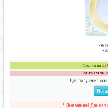
Рамоч
PSD
Ссылки на файл
Только для личног
Для получения ссы
Нажм
* Внимание!
Данная н