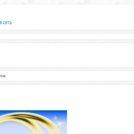
я сеть
нтом