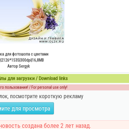
ка для фотошопа с цветами
|2126*1535|300dpi|16,8MB
Автор Sergyk
ы для загрузки / Download links
о пользования! / For personal use only!
лок, посмотрите короткую рекламу
ите для просмотра
овость создана более 2 лет назад.