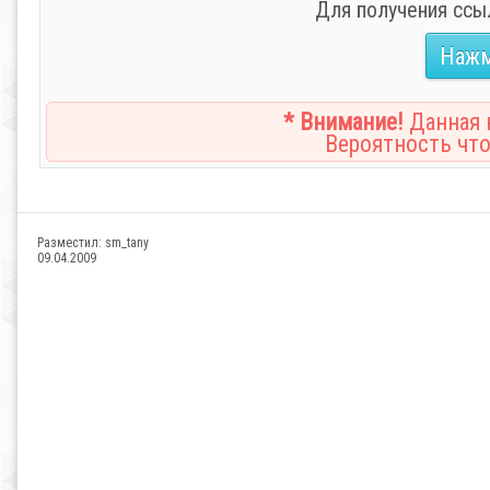
Для получения ссы
Нажм
* Внимание!
Данная н
Вероятность что
Разместил:
sm_tany
09.04.2009