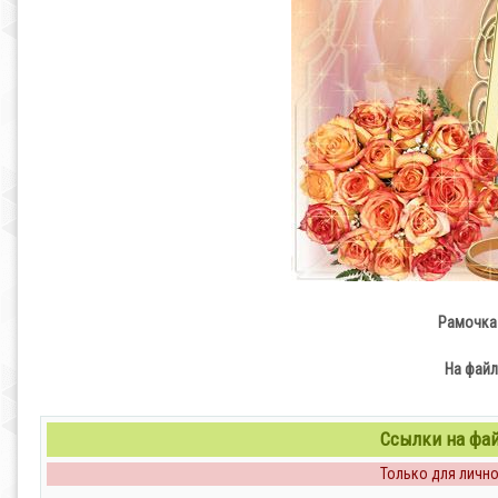
Рамочка
На файл
Ссылки на файл
Только для личног