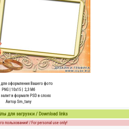
 для оформления Вашего фото
PNG |
10х15 | 2,3 Мб
 залит в формате PSD в слоях
Автор Sm_tany
ы для загрузки / Download links
о пользования! / For personal use only!