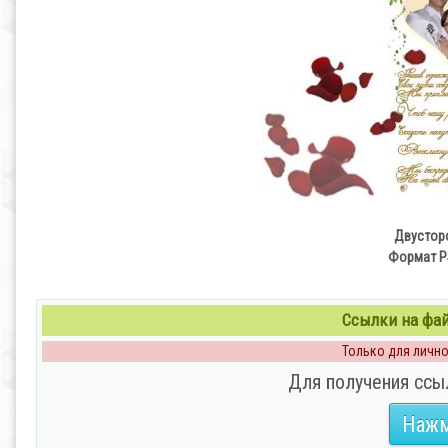
Двусторо
Формат PS
Ссылки на файл
Только для личног
Для получения ссы
Нажм