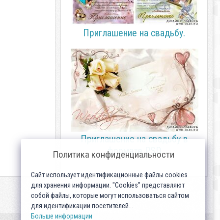
Приглашение на свадьбу.
Приглашение на свадьбу в
формате PSD
Политика конфиденциальности
Сайт использует идентификационные файлы cookies
для хранения информации. "Cookies" представляют
собой файлы, которые могут использоваться сайтом
для идентификации посетителей...
Больше информации