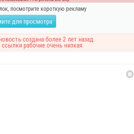
лок, посмотрите короткую рекламу
ите для просмотра
овость создана более 2 лет назад.
 ссылки рабочие очень низкая.