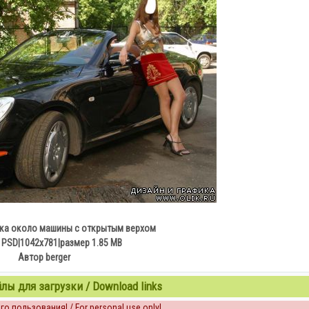
ка около машины с открытым верхом
PSD|1042x781|размер 1.85 MB
Автор berger
ы для загрузки / Download links
о пользования! / For personal use only!