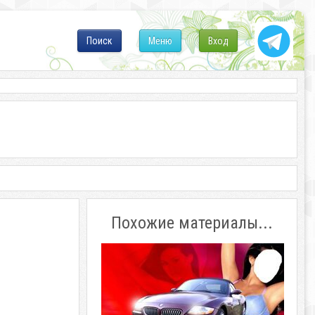
Поиск
Меню
Вход
Похожие материалы...