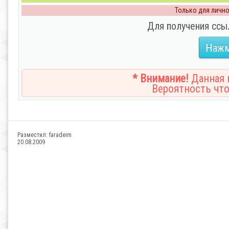
Только для личног
Для получения ссы
Нажм
* Внимание!
Данная н
Вероятность что
Разместил:
faradeim
20.08.2009