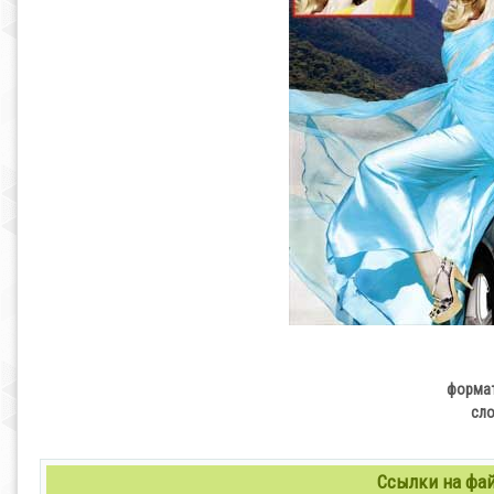
формат
сло
Ссылки на файл