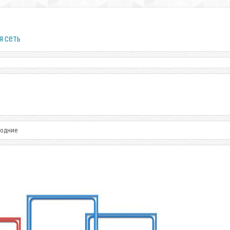
я сеть
годние