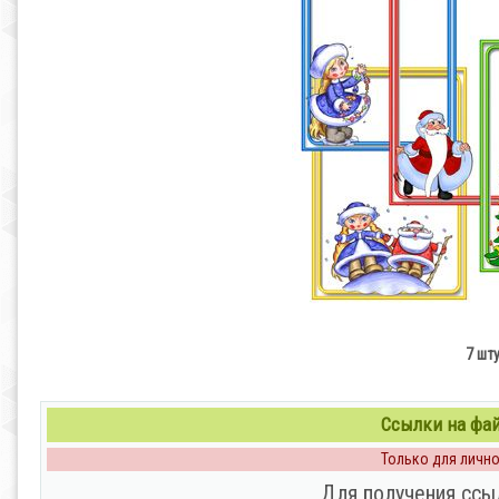
7 шту
Ссылки на файл
Только для личног
Для получения ссы