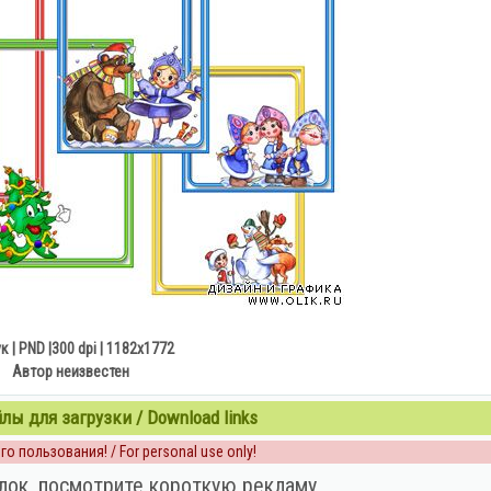
к | PND |300 dpi | 1182x1772
Автор неизвестен
ы для загрузки / Download links
о пользования! / For personal use only!
лок, посмотрите короткую рекламу