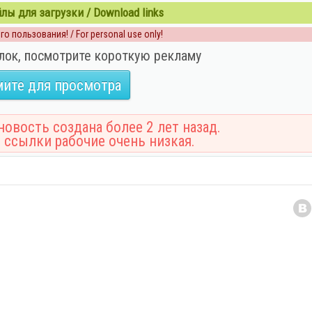
ы для загрузки / Download links
о пользования! / For personal use only!
лок, посмотрите короткую рекламу
ите для просмотра
овость создана более 2 лет назад.
 ссылки рабочие очень низкая.