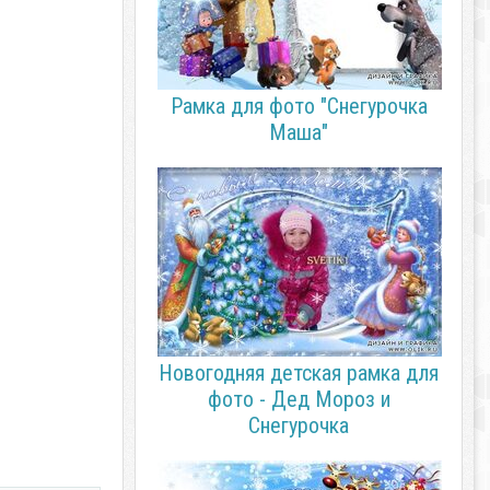
Рамка для фото "Снегурочка
Маша"
Новогодняя детская рамка для
фото - Дед Мороз и
Снегурочка