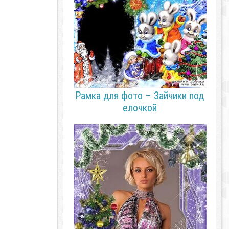
Рамка для фото – Зайчики под
елочкой