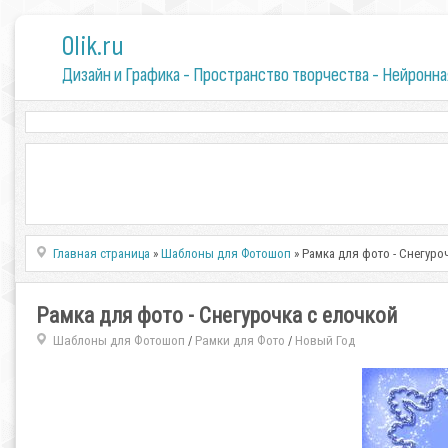
0lik.ru
Дизайн и Графика - Пространство творчества - Нейронна
Главная страница
»
Шаблоны для Фотошоп
» Рамка для фото - Снегуро
Рамка для фото - Снегурочка с елочкой
Шаблоны для Фотошоп
Рамки для Фото
Новый Год
/
/