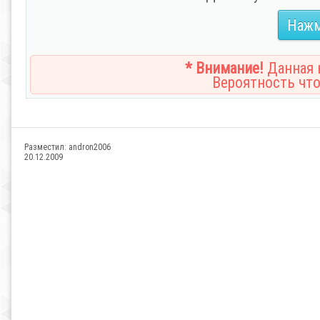
Нажм
* Внимание!
Данная н
Вероятность что
Разместил:
andron2006
20.12.2009