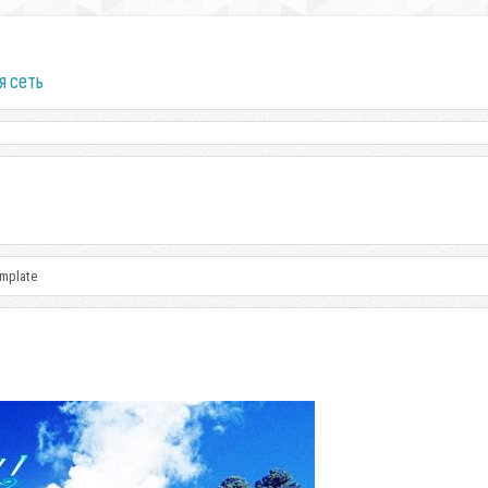
я сеть
emplate