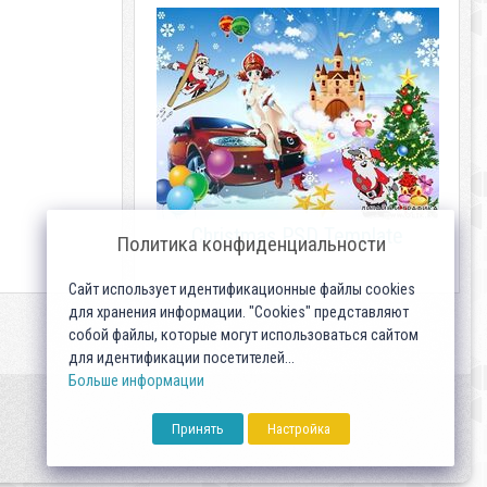
Christmas PSD Template
Политика конфиденциальности
Сайт использует идентификационные файлы cookies
для хранения информации. "Cookies" представляют
собой файлы, которые могут использоваться сайтом
для идентификации посетителей...
Больше информации
Принять
Настройка