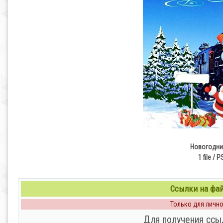
Новогодни
1 file / 
Ссылки на файл
Только для личног
Для получения ссы