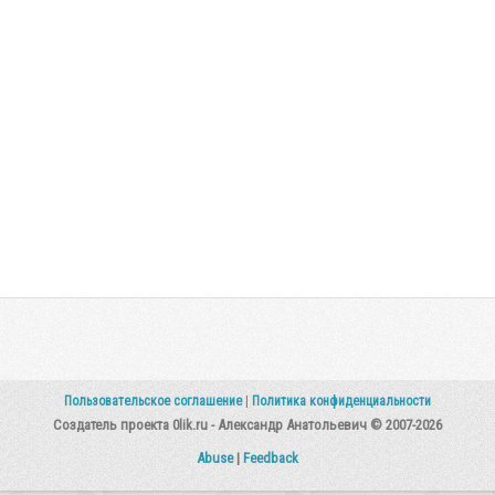
Пользовательское соглашение
|
Политика конфиденциальности
Создатель проекта 0lik.ru - Александр Анатольевич © 2007-2026
Abuse
|
Feedback