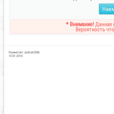
Нажм
* Внимание!
Данная н
Вероятность что
Разместил:
andron2006
10.01.2010