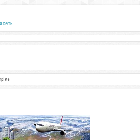
я сеть
mplate