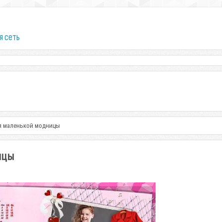
я сеть
ля маленькой модницы
ицы