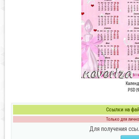
Календ
PSD |
Ссылки на файл
Только для личног
Для получения ссы