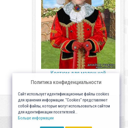
Костюм для маленькой
девочки
Политика конфиденциальности
Сайт использует идентификационные файлы cookies
для хранения информации. "Cookies" представляют
собой файлы, которые могут использоваться сайтом
для идентификации посетителей...
Больше информации