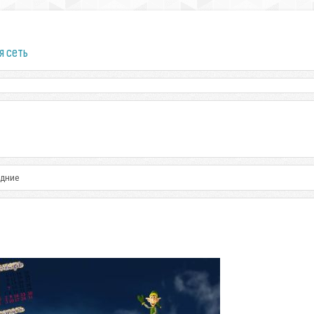
я сеть
одние