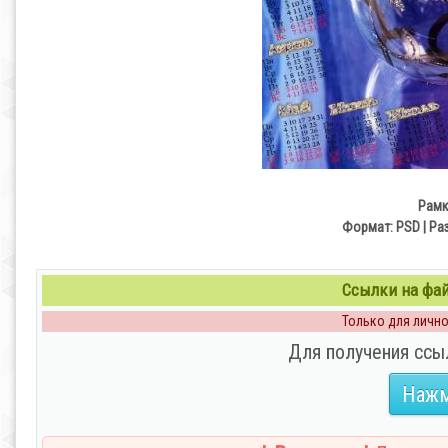
Рамк
Формат: PSD | Раз
Ссылки на файл
Только для личног
Для получения ссы
Нажм