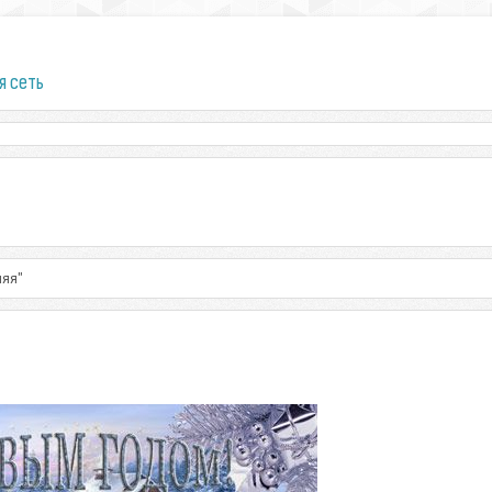
я сеть
няя"