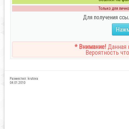
Только для личног
Для получения ссы
Нажм
* Внимание!
Данная н
Вероятность что
Разместил:
krutova
04.01.2010