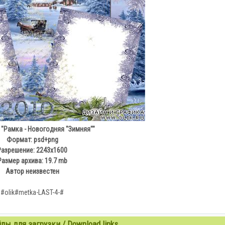
 "Рамка - Новогодняя "Зимняя""
Формат: psd+png
Разрешение: 2243x1600
Размер архива: 19.7 mb
Автор неизвестен
#olik#metka-LAST-4-#
ы для загрузки / Download links