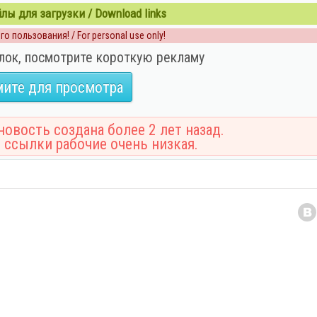
ы для загрузки / Download links
о пользования! / For personal use only!
лок, посмотрите короткую рекламу
ите для просмотра
овость создана более 2 лет назад.
 ссылки рабочие очень низкая.