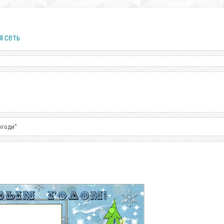
я сеть
огоди"