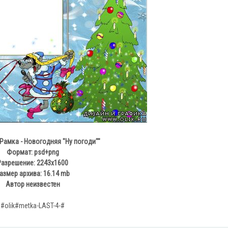
"Рамка - Новогодняя "Ну погоди""
Формат: psd+png
Разрешение: 2243x1600
азмер архива: 16.14 mb
Автор неизвестен
#olik#metka-LAST-4-#