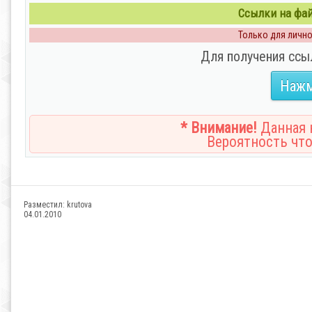
Ссылки на файл
Только для личног
Для получения ссы
Нажм
* Внимание!
Данная н
Вероятность что
Разместил:
krutova
04.01.2010