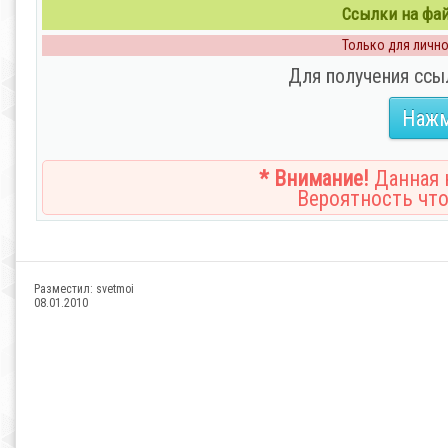
Ссылки на файл
Только для личног
Для получения ссы
Нажм
* Внимание!
Данная н
Вероятность что
Разместил:
svetmoi
08.01.2010