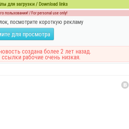
ы для загрузки / Download links
о пользования! / For personal use only!
лок, посмотрите короткую рекламу
ите для просмотра
овость создана более 2 лет назад.
 ссылки рабочие очень низкая.