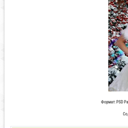
Формат: PSD Ра
Со