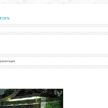
я сеть
резентация