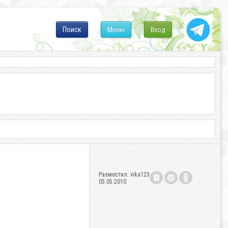
Поиск
Меню
Вход
Разместил:
vika123
05.05.2010