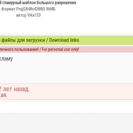
й гламурный шаблон большого разрешения
Формат Png|2848x4288|5.96МБ
автор Vika123
 файлы для загрузки / Download links
ичного пользования! / For personal use only!
кламу
 лет назад.
ая.