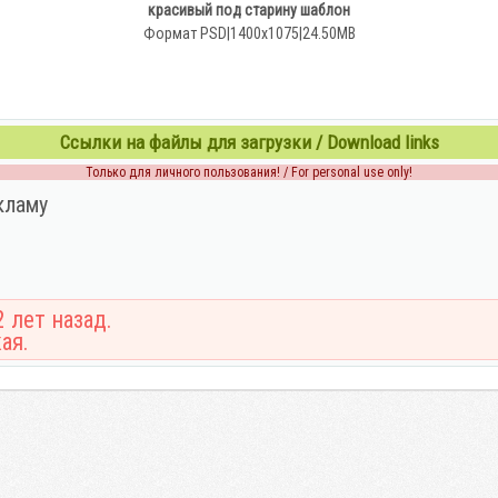
красивый под старину шаблон
Формат PSD|1400x1075|24.50MB
Ссылки на файлы для загрузки / Download links
Только для личного пользования! / For personal use only!
кламу
 лет назад.
ая.