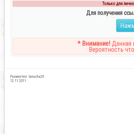
Только для личног
Для получения ссы
Нажм
* Внимание!
Данная н
Вероятность что
Разместил:
tanucha20
12.11.2011