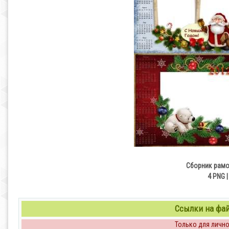
Сборник рамок
4 PNG |
Ссылки на файл
Только для личног