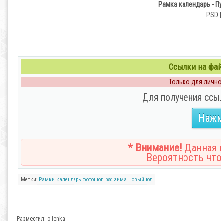
Рамка календарь - П
PSD |
Ссылки на файл
Только для личног
Для получения ссы
Нажм
* Внимание!
Данная н
Вероятность что
Метки:
Рамки
календарь
фотошоп
psd
зима
Новый год
Разместил:
o-lenka