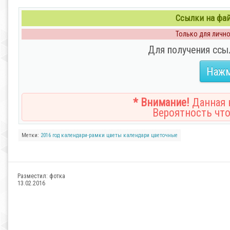
Ссылки на файл
Только для личног
Для получения ссы
Нажм
* Внимание!
Данная н
Вероятность что
Метки:
2016 год
календари-рамки
цветы
календари
цветочные
Разместил:
фотка
13.02.2016