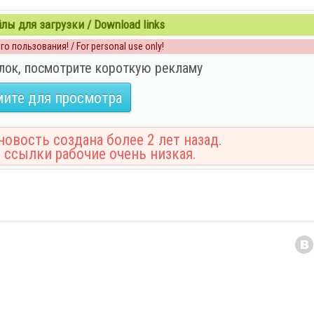
ы для загрузки / Download links
о пользования! / For personal use only!
лок, посмотрите короткую рекламу
ите для просмотра
овость создана более 2 лет назад.
 ссылки рабочие очень низкая.