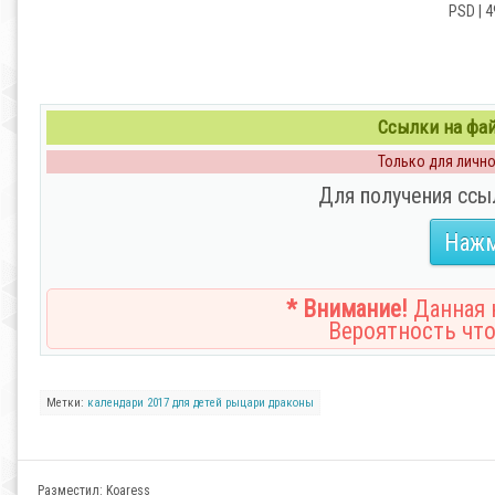
PSD | 4
Ссылки на файл
Только для личног
Для получения ссы
Нажм
* Внимание!
Данная н
Вероятность что
Метки:
календари 2017
для детей
рыцари
драконы
Разместил:
Koaress