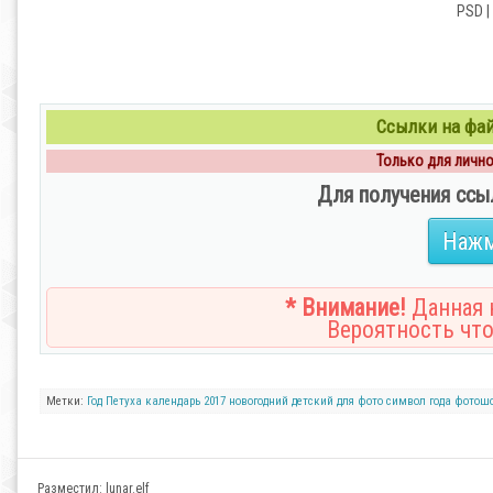
PSD |
Ссылки на файл
Только для личног
Для получения ссы
Нажм
* Внимание!
Данная н
Вероятность что
Метки:
Год Петуха
календарь 2017
новогодний
детский
для фото
символ года
фотош
Разместил:
lunar.elf