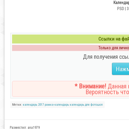
Календар
PSD | 3
Ссылки на файл
Только для личног
Для получения ссы
Нажм
* Внимание!
Данная н
Вероятность что
Метки:
календарь
2017
рамка-календарь
календарь для фотошоп
Разместил:
ana1979