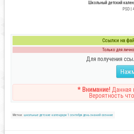
Школьный детский календ
PSD | 
Ссылки на файл
Только для личног
Для получения ссы
Нажм
* Внимание!
Данная н
Вероятность что
Метки:
школьные
детские
календари
1 сентября
день знаний
осенние