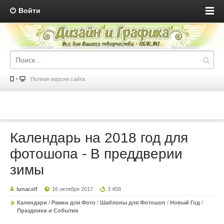
Войти
Полная версия сайта
Календарь на 2018 год для
фотошопа - В преддверии
зимы
lunar.elf
16 октября 2017
3 458
Календари
/
Рамки для Фото
/
Шаблоны для Фотошоп
/
Новый Год
/
Праздники и События