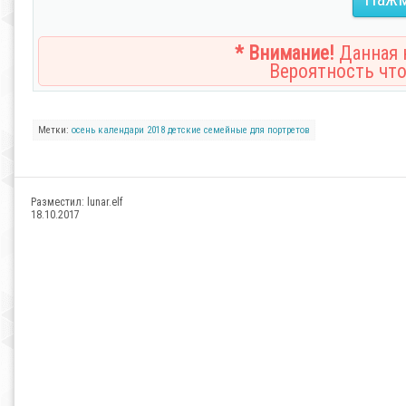
* Внимание!
Данная н
Вероятность что
Метки:
осень
календари
2018
детские
семейные
для портретов
Разместил:
lunar.elf
18.10.2017