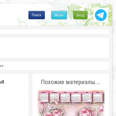
Поиск
Меню
Вход
нья
ья
Похожие материалы...