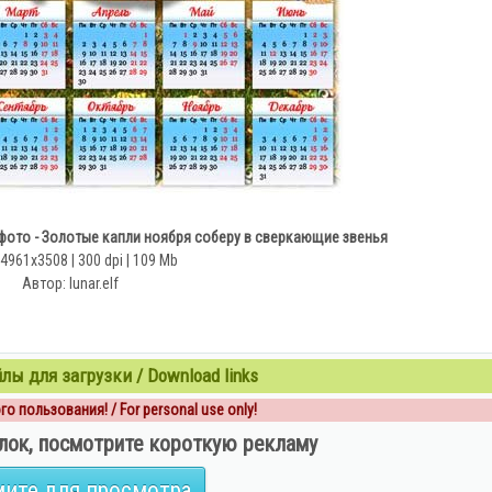
 фото - Золотые капли ноября соберу в сверкающие звенья
 4961х3508 | 300 dpi | 109 Mb
Автор: lunar.elf
ы для загрузки / Download links
о пользования! / For personal use only!
лок, посмотрите короткую рекламу
ите для просмотра