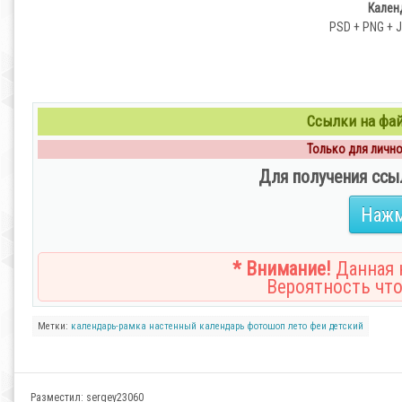
Календ
PSD + PNG + JP
Ссылки на файл
Только для личног
Для получения ссы
Нажм
* Внимание!
Данная н
Вероятность что
Метки:
календарь-рамка
настенный календарь
фотошоп
лето
феи
детский
Разместил:
sergey23060