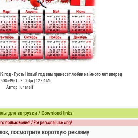
 год - Пусть Новый год вам принесет любви на много лет вперед
3508х4961 | 300 dpi | 127.4 Mb
Автор: lunar.elf
ы для загрузки / Download links
о пользования! / For personal use only!
лок, посмотрите короткую рекламу