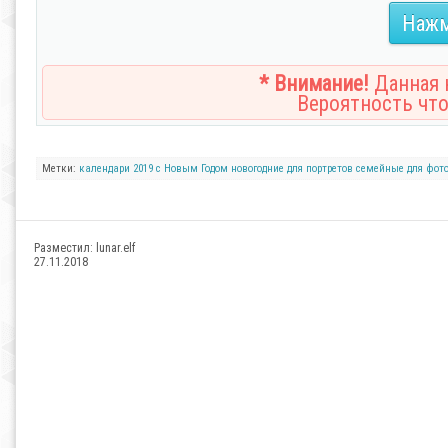
Нажм
* Внимание!
Данная н
Вероятность что
Метки:
календари
2019
с Новым Годом
новогодние
для портретов
семейные
для фот
Разместил:
lunar.elf
27.11.2018