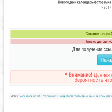
Новогодний календарь-фоторамка на
PSD | 4
Ссылки на файл
Только для личног
Для получения ссы
Нажм
* Внимание!
Данная н
Вероятность что
Метки:
календари
на 2019 год
зимние
с Рождеством
рождественские
с ангелом
для 