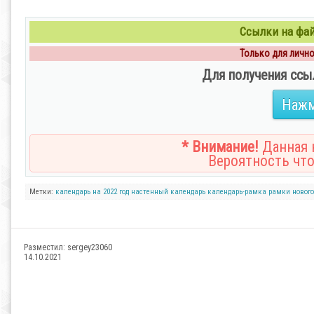
Ссылки на файл
Только для личног
Для получения ссы
Нажм
* Внимание!
Данная н
Вероятность что
Метки:
календарь на 2022 год
настенный календарь
календарь-рамка
рамки
новог
Разместил:
sergey23060
14.10.2021