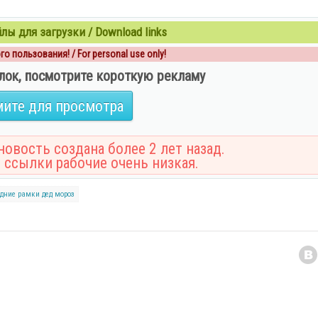
ы для загрузки / Download links
о пользования! / For personal use only!
лок, посмотрите короткую рекламу
ите для просмотра
овость создана более 2 лет назад.
 ссылки рабочие очень низкая.
одние рамки
дед мороз