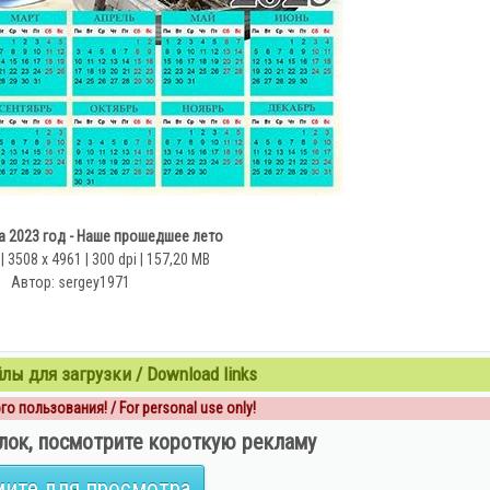
а 2023 год - Наше прошедшее лето
 3508 x 4961 | 300 dpi | 157,20 MB
Автор: sergey1971
ы для загрузки / Download links
о пользования! / For personal use only!
лок, посмотрите короткую рекламу
ите для просмотра