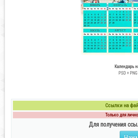
Календарь н
PSD + PNG |
Ссылки на файл
Только для личног
Для получения ссы
Нажм