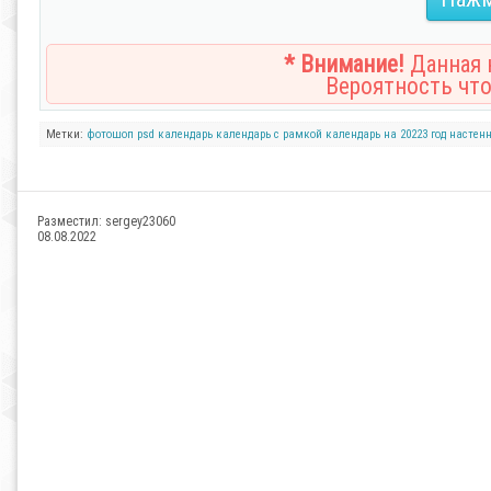
* Внимание!
Данная н
Вероятность что
Метки:
фотошоп
psd
календарь
календарь с рамкой
календарь на 20223 год
настен
Разместил:
sergey23060
08.08.2022